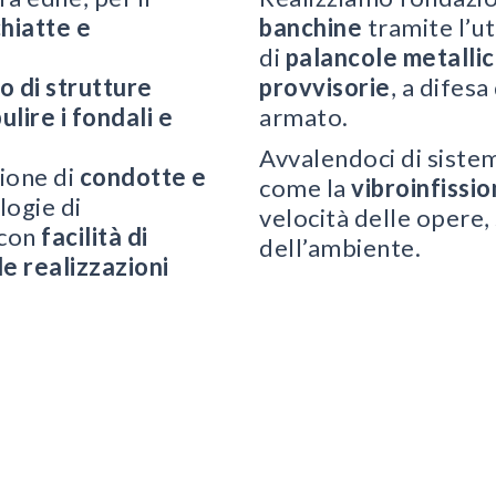
hiatte e
banchine
tramite l’ut
di
palancole
metalli
o di strutture
provvisorie
, a difes
ulire i fondali e
armato.
Avvalendoci di siste
zione di
condotte e
come la
vibroinfissi
logie di
velocità delle opere,
 con
facilità di
dell’ambiente.
le realizzazioni