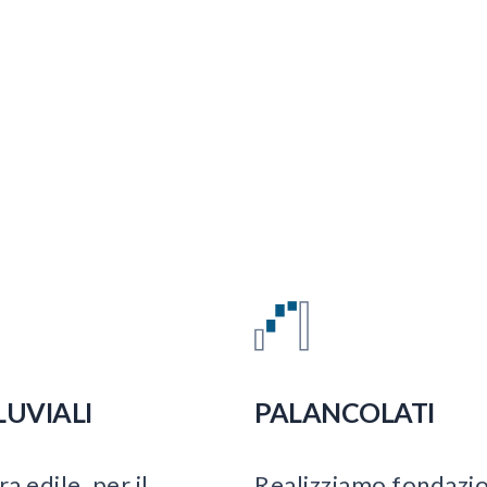
LUVIALI
PALANCOLATI
a edile, per il
Realizziamo fondazi