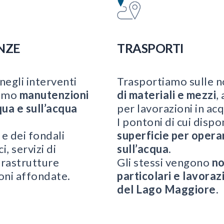
NZE
TRASPORTI
negli interventi
Trasportiamo sulle n
uiamo
manutenzioni
di materiali e mezzi
,
qua e sull’acqua
per lavorazioni in acq
I pontoni di cui dis
 e dei fondali
superficie per operar
, servizi di
sull’acqua
.
frastrutture
Gli stessi vengono
no
oni affondate.
particolari e lavorazi
del Lago Maggiore
.