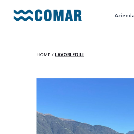
Skip
to
the
Aziend
content
HOME
LAVORI EDILI