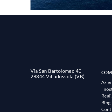
LAVORI EDILI
OPERE SULL'ACQUA
Via San Bartolomeo 40
COM
28844 Villadossola (VB)
Azie
I nost
Reali
Blog
Cont