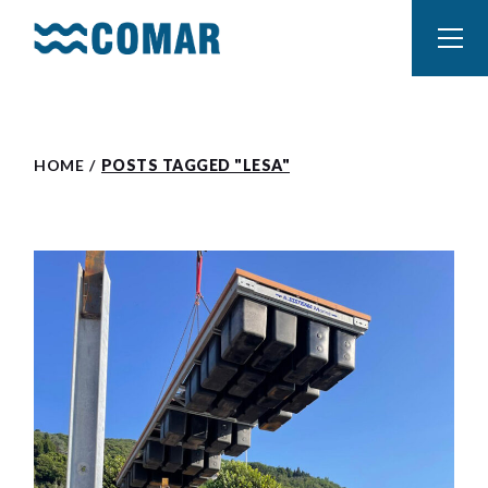
Skip
to
the
content
HOME
POSTS TAGGED "LESA"