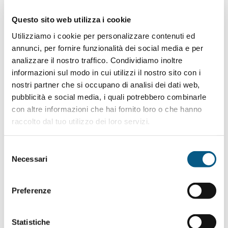
Questo sito web utilizza i cookie
Utilizziamo i cookie per personalizzare contenuti ed
annunci, per fornire funzionalità dei social media e per
analizzare il nostro traffico. Condividiamo inoltre
informazioni sul modo in cui utilizzi il nostro sito con i
nostri partner che si occupano di analisi dei dati web,
pubblicità e social media, i quali potrebbero combinarle
con altre informazioni che hai fornito loro o che hanno
COMAR PARTECIPA AL SALVATAGGIO DEL PORTO
DI PORTO VALTRAVAGLIA
raccolto dal tuo utilizzo dei loro servizi.
NEWS
29 Novembre 2023
Selezione
Necessari
del
consenso
Preferenze
Statistiche